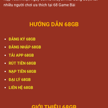
nhiều người chơi ưa thích tại 68 Game Bài
HƯỚNG DẪN 68GB
ĐĂNG KÝ 68GB
ĐĂNG NHẬP 68GB
TẢI APP 68GB
RÚT TIỀN 68GB
NẠP TIỀN 68GB
ĐẠI LÝ 68GB
LIÊN HỆ 68GB
GIỚI THIỆU 68GB