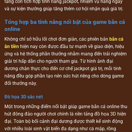
tảng còn tích hợp tính năng jackpot, nhiệm vụ hằng ngày
và sự kiện thưởng giúp tăng thêm cơ hội nhận quà giá trị.
Tổng hợp ba tính năng nổi bật của game bắn cá
online
Không chỉ sở hữu lối chơi đơn giản, các phiên bản
bắn cá
ăn tiền
hiện nay còn được đầu tư mạnh về giao diện, hiệu
ứng và hệ thống phần thưởng nhằm mang đến trải nghiệm
giải trí hấp dẫn cho người tham gia. Từ hình ảnh đại
dương chân thực cho đến cơ chế jackpot giá trị, mỗi tính
năng đều góp phần tạo nên sức hút riêng cho dòng game
đổi thưởng này.
Đồ họa 3D sắc nét
Một trong những điểm nổi bật giúp game bắn cá online thu
hút đông đảo người chơi chính là nền tảng đồ họa 3D hiện
đại. Toàn bộ bối cảnh đại dương được thiết kế sinh động
với nhiều loài sinh vật biển đa dạng như cá mập, rồng