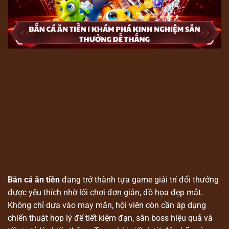
Bắn cá ăn tiền
đang trở thành tựa game giải trí đổi thưởng
được yêu thích nhờ lối chơi đơn giản, đồ họa đẹp mắt.
Không chỉ dựa vào may mắn, hội viên còn cần áp dụng
chiến thuật hợp lý để tiết kiệm đạn, săn boss hiệu quả và