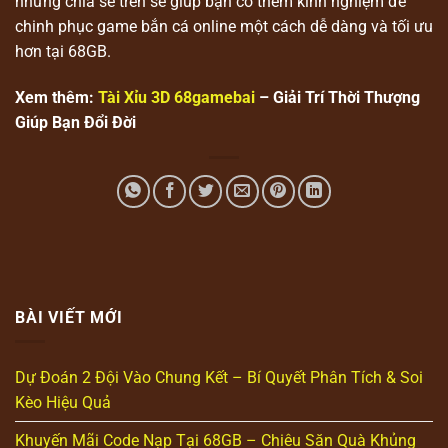
những chia sẻ trên sẽ giúp bạn có thêm kinh nghiệm để
chinh phục game bắn cá online một cách dễ dàng và tối ưu
hơn tại 68GB.
Xem thêm:
Tài Xỉu 3D 68gamebai
– Giải Trí Thời Thượng
Giúp Bạn Đổi Đời
BÀI VIẾT MỚI
Dự Đoán 2 Đội Vào Chung Kết – Bí Quyết Phân Tích & Soi
Kèo Hiệu Quả
Khuyến Mãi Code Nạp Tại 68GB – Chiêu Săn Quà Khủng