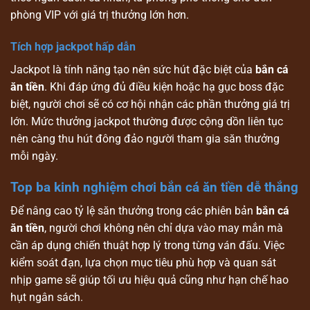
phòng VIP với giá trị thưởng lớn hơn.
Tích hợp jackpot hấp dẫn
Jackpot là tính năng tạo nên sức hút đặc biệt của
bắn cá
ăn tiền
. Khi đáp ứng đủ điều kiện hoặc hạ gục boss đặc
biệt, người chơi sẽ có cơ hội nhận các phần thưởng giá trị
lớn. Mức thưởng jackpot thường được cộng dồn liên tục
nên càng thu hút đông đảo người tham gia săn thưởng
mỗi ngày.
Top ba kinh nghiệm chơi bắn cá ăn tiền dễ thắng
Để nâng cao tỷ lệ săn thưởng trong các phiên bản
bắn cá
ăn tiền
, người chơi không nên chỉ dựa vào may mắn mà
cần áp dụng chiến thuật hợp lý trong từng ván đấu. Việc
kiểm soát đạn, lựa chọn mục tiêu phù hợp và quan sát
nhịp game sẽ giúp tối ưu hiệu quả cũng như hạn chế hao
hụt ngân sách.