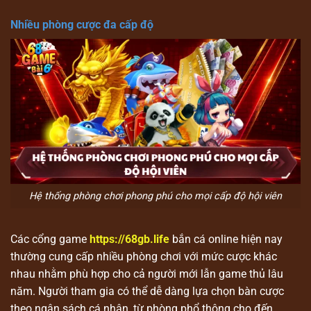
Nhiều phòng cược đa cấp độ
Hệ thống phòng chơi phong phú cho mọi cấp độ hội viên
Các cổng game
https://68gb.life
bắn cá online hiện nay
thường cung cấp nhiều phòng chơi với mức cược khác
nhau nhằm phù hợp cho cả người mới lẫn game thủ lâu
năm. Người tham gia có thể dễ dàng lựa chọn bàn cược
theo ngân sách cá nhân, từ phòng phổ thông cho đến