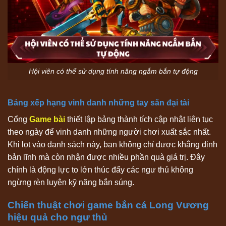
Hội viên có thể sử dụng tính năng ngắm bắn tự động
Bảng xếp hạng vinh danh những tay săn đại tài
Cổng
Game bài
thiết lập bảng thành tích cập nhật liên tục
theo ngày để vinh danh những người chơi xuất sắc nhất.
Khi lọt vào danh sách này, bạn không chỉ được khẳng định
bản lĩnh mà còn nhận được nhiều phần quà giá trị. Đây
chính là động lực to lớn thúc đẩy các ngư thủ không
ngừng rèn luyện kỹ năng bắn súng.
Chiến thuật chơi game bắn cá Long Vương
hiệu quả cho ngư thủ