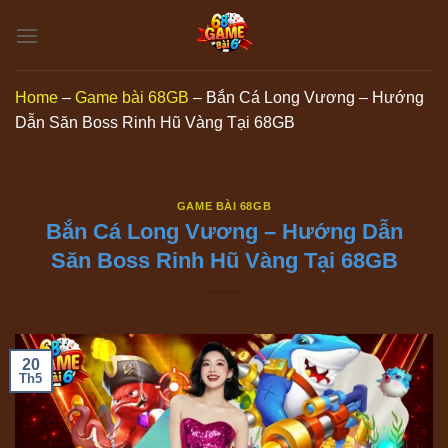
Skip
to
content
Home
–
Game bài 68GB
–
Bắn Cá Long Vương – Hướng
Dẫn Săn Boss Rinh Hũ Vàng Tại 68GB
GAME BÀI 68GB
Bắn Cá Long Vương – Hướng Dẫn
Săn Boss Rinh Hũ Vàng Tại 68GB
20
Th5