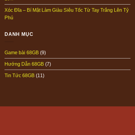
Xóc Đĩa – Bí Mật Làm Giàu Siêu Tốc Từ Tay Trắng Lên Tỷ
Phú
DANH MỤC
Game bài 68GB
(9)
Hướng Dẫn 68GB
(7)
Tin Tức 68GB
(11)