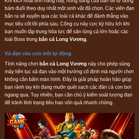
Khi kích hoạt tính năng này, nòng súng của bạn sẽ tự động
bám đuổi theo duy nhất một sinh vật đã chọn. Các viên đạn
bắn ra sẽ xuyên qua các loài cá khác để đánh thẳng vào
mục tiêu cốt lõi phía sau. Công cụ này cực kỳ hữu ích khi
bạn muốn tập trung hỏa lực để săn lùng cá lớn hoặc các
loài Boss trong
bắn cá Long Vương
.
Xả đạn vào con mồi tự động
Tính năng chơi
bắn cá Long Vương
này cho phép súng
máy liên tục xả đạn vào một hướng cố định mà người chơi
không cần bấm màn hình. Đây là giải pháp hoàn hảo giúp
bạn rảnh tay khi đang muốn quét sạch các đàn cá con bơi
ngang qua. Tuy nhiên, bạn cần chú ý kiểm soát lượng đạn
để tránh tình trạng tiêu hao vốn quá nhanh chóng.