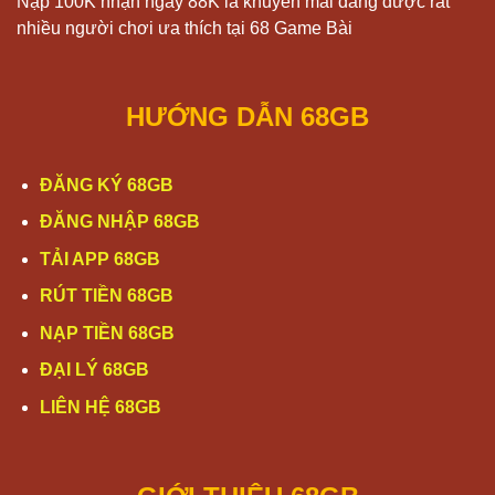
Nạp 100K nhận ngay 88K là khuyến mãi đang được rất
nhiều người chơi ưa thích tại 68 Game Bài
HƯỚNG DẪN 68GB
ĐĂNG KÝ 68GB
ĐĂNG NHẬP 68GB
TẢI APP 68GB
RÚT TIỀN 68GB
NẠP TIỀN 68GB
ĐẠI LÝ 68GB
LIÊN HỆ 68GB