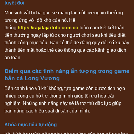
tuyệt đối
Mỗi sinh vật bị hạ gục sẽ mang lại một lượng xu thưởng
tương ứng với độ khó của nó. Hệ
thống
https://rajafajartoto.com.co
luôn cam kết kết toán
tiền thưởng ngay lập tức cho người chơi sau khi tiêu diệt
thành công mục tiêu. Bạn có thể dễ dàng quy đổi số xu này
thành tiền mặt hoặc thẻ cào thông qua các kênh giao dịch
an toàn.
Điểm qua các tính năng ấn tượng trong game
bắn cá Long Vương
Bên cạnh kho vũ khí khủng, tựa game còn được tích hợp
nhiều công cụ hỗ trợ thông minh giúp tối ưu hóa trải
nghiệm. Những tính năng này sẽ là trợ thủ đắc lực giúp
bạn nâng cao hiệu suất đi săn của mình.
Khóa mục tiêu tự động