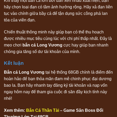
Khi thấy một đàn cá lớn bơi đan xen nhau xuất hiện, bạn
hãy chọn loại đạn có tầm ảnh hưởng rộng. Hãy xả đạn liên
tục vào chính giữa bầy cá để tận dụng sức công phá lan
tỏa của viên đạn.
Chiến thuật thông minh này giúp bạn có thể thu hoạch
được nhiều mục tiêu cùng lúc với chi phí thấp nhất. Đây là
mẹo chơi
bắn cá Long Vương
cực hay giúp bạn nhanh
chóng gia tăng số dư tài khoản của mình.
Kết luận
Bắn cá Long Vương
tại hệ thống 68GB chính là điểm đến
hoàn hảo để bạn thỏa mãn đam mê chinh phục đại dương
bao la. Bạn hãy nhanh tay đăng ký tài khoản và nạp vốn
ngay hôm nay để tham gia cuộc đi săn đầy kịch tính này
nhé!
Xem thêm:
Bắn Cá Thần Tài
– Game Săn Boss Đổi
Thưởng Lớn Tại 68GB