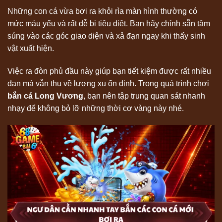
Những con cá vừa bơi ra khỏi rìa màn hình thường có
mức máu yếu và rất dễ bị tiêu diệt. Bạn hãy chỉnh sẵn tâm
súng vào các góc giao diện và xả đạn ngay khi thấy sinh
vật xuất hiện.
Việc ra đòn phủ đầu này giúp bạn tiết kiệm được rất nhiều
đạn mà vẫn thu về lượng xu ổn định. Trong quá trình chơi
bắn cá Long Vương
, bạn nên tập trung quan sát nhanh
nhạy để không bỏ lỡ những thời cơ vàng này nhé.