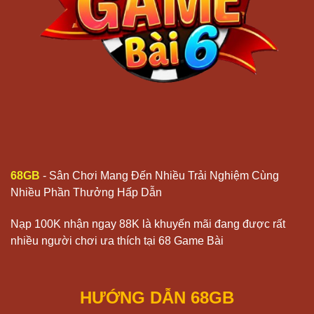
68GB
- Sân Chơi Mang Đến Nhiều Trải Nghiệm Cùng
Nhiều Phần Thưởng Hấp Dẫn
Nạp 100K nhận ngay 88K là khuyến mãi đang được rất
nhiều người chơi ưa thích tại 68 Game Bài
HƯỚNG DẪN 68GB