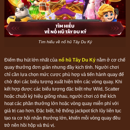
Tìm hiểu về nổ hũ Tây Du Ký
Điểm thu hút lớn nhất của
nổ hũ Tây Du Ký
nằm ở cơ chế
quay thưởng đơn giản nhưng đầy kịch tính. Người chơi
chỉ cần lựa chọn mức cược phù hợp và tiến hành quay để
chờ đợi các biểu tượng xuất hiện trên các vòng quay. Khi
kết hợp được các biểu tượng đặc biệt như Wild, Scatter
hoặc chuỗi ký hiệu giống nhau, người chơi có thể kích
hoạt các phần thưởng lớn hoặc vòng quay miễn phí với
giá trị cao hơn. Đặc biệt, hệ thống jackpot tích lũy liên tục
tạo ra cơ hội nhận thưởng lớn, khiến mỗi vòng quay đều
trở nên hồi hộp và thú vị.