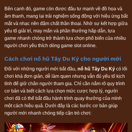
Bên cạnh đó, game còn được đầu tư mạnh về đồ họa và
âm thanh, mang lại trải nghiệm sống động với hiệu ứng bắt
mắt và nhạc nền đậm chất thần thoại. Nhờ sự kết hợp giữa
yếu tố giải trí, may mắn và phần thưởng hấp dẫn, tựa
game nhanh chóng trở thành lựa chọn phổ biến của nhiều
người chơi yêu thích dòng game slot online.
Cách chơi nổ hũ Tây Du Ký cho người mới
Đối với những người mới bắt đầu,
nổ hũ Tây Du Ký
có lối
chơi khá đơn giản, dễ làm quen nhưng vẫn đủ yếu tố kịch
tính để giữ chân người tham gia. Chỉ cần nắm rõ quy trình
cơ bản và biết cách lựa chọn mức cược hợp lý, người
chơi đã có thể bắt đầu hành trình quay thưởng của mình
một cách hiệu quả. Dưới đây là các bước cơ bản giúp
người mới nhanh chóng tiếp cận trò chơi: