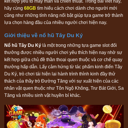
kết hợp yếu tố may mắn và chiến thuật. Trong bài viết này,
hãy cùng
68GB
tìm hiểu cách chơi dành cho người mới
cũng như những tính năng nổi bật giúp tựa game trở thành
lựa chọn hàng đầu của nhiều người chơi hiện nay.
Giới thiệu về nổ hũ Tây Du Ký
Nổ hũ Tây Du Ký
là một trong những tựa game slot đổi
thưởng được nhiều người chơi yêu thích hiện nay nhờ sự
kết hợp giữa chủ đề thần thoại quen thuộc và cơ chế quay
thưởng hấp dẫn. Lấy cảm hứng từ tác phẩm kinh điển Tây
Du Ký, trò chơi tái hiện lại hành trình thỉnh kinh đầy thử
thách của thầy trò Đường Tăng với sự xuất hiện của các
nhân vật quen thuộc như Tôn Ngộ Không, Trư Bát Giới, Sa
Tăng và nhiều sinh vật huyền bí khác.