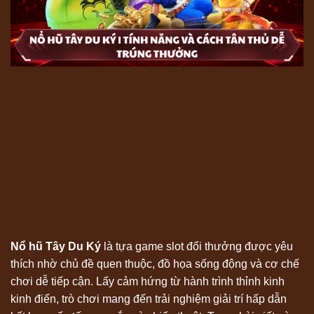
Nổ hũ Tây Du Ký
là tựa game slot đổi thưởng được yêu
thích nhờ chủ đề quen thuộc, đồ họa sống động và cơ chế
chơi dễ tiếp cận. Lấy cảm hứng từ hành trình thỉnh kinh
kinh điển, trò chơi mang đến trải nghiệm giải trí hấp dẫn