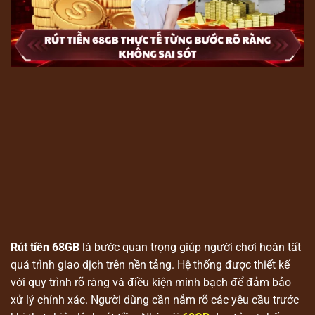
Rút tiền 68GB
là bước quan trọng giúp người chơi hoàn tất
quá trình giao dịch trên nền tảng. Hệ thống được thiết kế
với quy trình rõ ràng và điều kiện minh bạch để đảm bảo
xử lý chính xác. Người dùng cần nắm rõ các yêu cầu trước