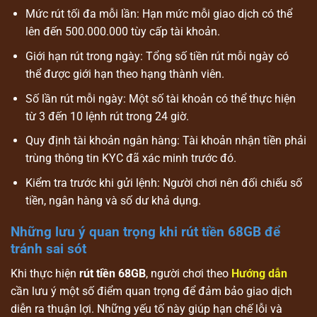
Mức rút tối đa mỗi lần: Hạn mức mỗi giao dịch có thể
lên đến 500.000.000 tùy cấp tài khoản.
Giới hạn rút trong ngày: Tổng số tiền rút mỗi ngày có
thể được giới hạn theo hạng thành viên.
Số lần rút mỗi ngày: Một số tài khoản có thể thực hiện
từ 3 đến 10 lệnh rút trong 24 giờ.
Quy định tài khoản ngân hàng: Tài khoản nhận tiền phải
trùng thông tin KYC đã xác minh trước đó.
Kiểm tra trước khi gửi lệnh: Người chơi nên đối chiếu số
tiền, ngân hàng và số dư khả dụng.
Những lưu ý quan trọng khi rút tiền 68GB để
tránh sai sót
Khi thực hiện
rút tiền 68GB
, người chơi theo
Hướng dẫn
cần lưu ý một số điểm quan trọng để đảm bảo giao dịch
diễn ra thuận lợi. Những yếu tố này giúp hạn chế lỗi và