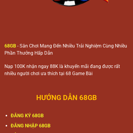
68GB
- Sân Chơi Mang Đến Nhiều Trải Nghiệm Cùng Nhiều
Phần Thưởng Hấp Dẫn
Nạp 100K nhận ngay 88K là khuyến mãi đang được rất
nhiều người chơi ưa thích tại 68 Game Bài
HƯỚNG DẪN 68GB
ĐĂNG KÝ 68GB
ĐĂNG NHẬP 68GB