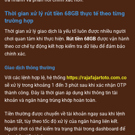
Thời gian xử lý rút tiền 68GB thực tế theo từng
trường hợp
Thời gian xử lý giao dịch là yếu tố luôn được nhiều người
chơi quan tâm khi thực hiện.
Rút tiền 68GB
được vận hành
theo cơ chế tự động kết hợp kiểm tra dữ liệu để đảm bảo
chính xác.
Giao dịch thông thường
Với các lệnh hợp lệ, hệ thống
https://rajafajartoto.com.co
sẽ xử lý trong khoảng 1 đến 3 phút sau khi xác nhận OTP
thành công. Đây là thời gian áp dụng khi thông tin tài
khoản và ngân hàng trùng khớp hoàn toàn.
Tiền thường được chuyển về tài khoản ngay sau khi lệnh
hoàn tất, tùy theo tốc độ xử lý của ngân hàng liên kết.
Người chơi có thể kiểm tra trạng thái trong dashboard để