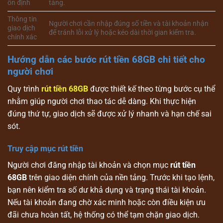
ổn định
tảng.
Thông tin
Người chơi cần nhập đúng số tiền và tài khoản nhận
giao dịch
để tránh lỗi xử lý hoặc kéo dài thời gian kiểm tra.
chính xác
Hướng dẫn các bước rút tiền 68GB chi tiết cho
người chơi
Quy trình
rút tiền 68GB
được thiết kế theo từng bước cụ thể
nhằm giúp người chơi thao tác dễ dàng. Khi thực hiện
đúng thứ tự, giao dịch sẽ được xử lý nhanh và hạn chế sai
sót.
Truy cập mục rút tiền
Người chơi đăng nhập tài khoản và chọn mục
rút tiền
68GB
trên giao diện chính của nền tảng. Trước khi tạo lệnh,
bạn nên kiểm tra số dư khả dụng và trạng thái tài khoản.
Nếu tài khoản đang chờ xác minh hoặc còn điều kiện ưu
đãi chưa hoàn tất, hệ thống có thể tạm chặn giao dịch.