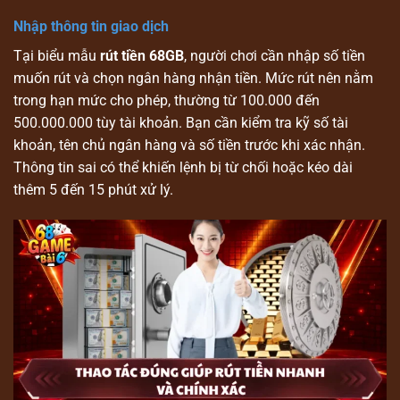
Nhập thông tin giao dịch
Tại biểu mẫu
rút tiền 68GB
, người chơi cần nhập số tiền
muốn rút và chọn ngân hàng nhận tiền. Mức rút nên nằm
trong hạn mức cho phép, thường từ 100.000 đến
500.000.000 tùy tài khoản. Bạn cần kiểm tra kỹ số tài
khoản, tên chủ ngân hàng và số tiền trước khi xác nhận.
Thông tin sai có thể khiến lệnh bị từ chối hoặc kéo dài
thêm 5 đến 15 phút xử lý.