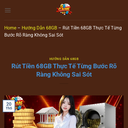
Skip
to
content
Home
–
Hướng Dẫn 68GB
–
Rút Tiền 68GB Thực Tế Từng
Bước Rõ Ràng Không Sai Sót
HƯỚNG DẪN 68GB
Rút Tiền 68GB Thực Tế Từng Bước Rõ
Ràng Không Sai Sót
20
Th5