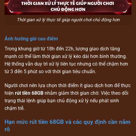
Thời gian xử lý thực tế giúp người chơi chủ động hơn
Ảnh hưởng giờ cao điểm
Trong khung giờ từ 18h đến 22h, lượng giao dịch tăng
mạnh có thể làm thời gian xử lý kéo dài hơn bình thường.
Hệ thống vẫn duy trì xử lý liên tục nhưng có thể chậm hơn
từ 3 đến 5 phút so với thời gian tiêu chuẩn.
Người chơi nên lựa chọn thời điểm ít giao dịch hơn để thực
hiện
rút tiền 68GB
nhằm giảm thời gian chờ. Việc theo dõi
trạng thái lệnh giúp bạn chủ động xử lý nếu phát sinh
chậm trễ.
Hạn mức rút tiền 68GB và các quy định cần nắm
rõ