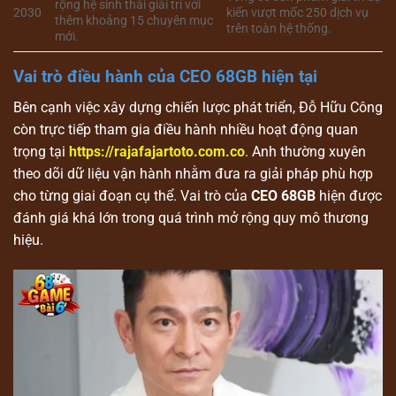
rộng hệ sinh thái giải trí với
2030
kiến vượt mốc 250 dịch vụ
thêm khoảng 15 chuyên mục
trên toàn hệ thống.
mới.
Vai trò điều hành của CEO 68GB hiện tại
Bên cạnh việc xây dựng chiến lược phát triển, Đỗ Hữu Công
còn trực tiếp tham gia điều hành nhiều hoạt động quan
trọng tại
https://rajafajartoto.com.co
. Anh thường xuyên
theo dõi dữ liệu vận hành nhằm đưa ra giải pháp phù hợp
cho từng giai đoạn cụ thể. Vai trò của
CEO 68GB
hiện được
đánh giá khá lớn trong quá trình mở rộng quy mô thương
hiệu.