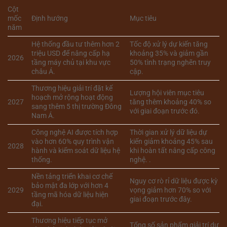
Cột
mốc
Định hướng
Mục tiêu
năm
Hệ thống đầu tư thêm hơn 2
Tốc độ xử lý dự kiến tăng
triệu USD để nâng cấp hạ
khoảng 35% và giảm gần
2026
tầng máy chủ tại khu vực
50% tình trạng nghẽn truy
châu Á.
cập.
Thương hiệu giải trí đặt kế
Lượng hội viên mục tiêu
hoạch mở rộng hoạt động
2027
tăng thêm khoảng 40% so
sang thêm 5 thị trường Đông
với giai đoạn trước đó.
Nam Á.
Công nghệ AI được tích hợp
Thời gian xử lý dữ liệu dự
vào hơn 60% quy trình vận
kiến giảm khoảng 45% sau
2028
hành và kiểm soát dữ liệu hệ
khi hoàn tất nâng cấp công
thống.
nghệ. .
Nền tảng triển khai cơ chế
Nguy cơ rò rỉ dữ liệu được kỳ
bảo mật đa lớp với hơn 4
2029
vọng giảm hơn 70% so với
tầng mã hóa dữ liệu hiện
giai đoạn trước đây.
đại.
Thương hiệu tiếp tục mở
Tổng số sản phẩm giải trí dự