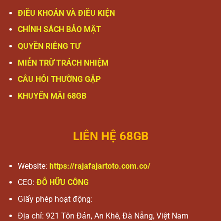
ĐIỀU KHOẢN VÀ ĐIỀU KIỆN
CHÍNH SÁCH BẢO MẬT
QUYỀN RIÊNG TƯ
MIỄN TRỪ TRÁCH NHIỆM
CÂU HỎI THƯỜNG GẶP
KHUYẾN MÃI 68GB
LIÊN HỆ 68GB
Website:
https://rajafajartoto.com.co/
CEO:
ĐỖ HỮU CÔNG
Giấy phép hoạt động:
Địa chỉ:
921 Tôn Đản, An Khê, Đà Nẵng, Việt Nam