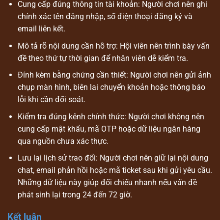
Cung cấp đúng thông tin tài khoản: Người chơi nên ghi
chính xác tên đăng nhập, số điện thoại đăng ký và
email liên kết.
Mô tả rõ nội dung cần hỗ trợ: Hội viên nên trình bày vấn
đề theo thứ tự thời gian để nhân viên dễ kiểm tra.
Đính kèm bằng chứng cần thiết: Người chơi nên gửi ảnh
chụp màn hình, biên lai chuyển khoản hoặc thông báo
lỗi khi cần đối soát.
Kiểm tra đúng kênh chính thức: Người chơi không nên
cung cấp mật khẩu, mã OTP hoặc dữ liệu ngân hàng
qua nguồn chưa xác thực.
Lưu lại lịch sử trao đổi: Người chơi nên giữ lại nội dung
chat, email phản hồi hoặc mã ticket sau khi gửi yêu cầu.
Những dữ liệu này giúp đối chiếu nhanh nếu vấn đề
phát sinh lại trong 24 đến 72 giờ.
Kết luận