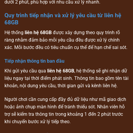
dưới 2 phút, phù hợp với nhu cầu xử lý nhanh.
Quy trình tiếp nhận và xử lý yêu cầu từ liên hệ
68GB
Hệ thống
liên hệ 68GB
được xây dựng theo quy trình rõ
ràng nhằm đảm bảo mỗi yêu cầu đều được xử lý chính
xác. Mỗi bước đều có tiêu chuẩn cụ thể để hạn chế sai sót.
Tiếp nhận thông tin ban đầu
Khi gửi yêu cầu qua
liên hệ 68GB
, hệ thống sẽ ghi nhận dữ
liệu ngay tại thời điểm phát sinh. Thông tin bao gồm tên tài
khoản, nội dung yêu cầu, thời gian gửi và kênh liên hệ.
Người chơi cần cung cấp đầy đủ dữ liệu như mã giao dịch
hoặc ảnh chụp màn hình để tránh thiếu sót. Nhân viên hỗ
trợ sẽ kiểm tra thông tin trong khoảng 1 đến 2 phút trước
khi chuyển bước xử lý tiếp theo.