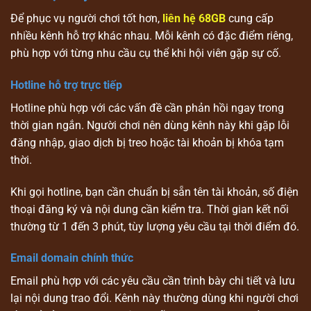
Để phục vụ người chơi tốt hơn,
liên hệ 68GB
cung cấp
nhiều kênh hỗ trợ khác nhau. Mỗi kênh có đặc điểm riêng,
phù hợp với từng nhu cầu cụ thể khi hội viên gặp sự cố.
Hotline hỗ trợ trực tiếp
Hotline phù hợp với các vấn đề cần phản hồi ngay trong
thời gian ngắn. Người chơi nên dùng kênh này khi gặp lỗi
đăng nhập, giao dịch bị treo hoặc tài khoản bị khóa tạm
thời.
Khi gọi hotline, bạn cần chuẩn bị sẵn tên tài khoản, số điện
thoại đăng ký và nội dung cần kiểm tra. Thời gian kết nối
thường từ 1 đến 3 phút, tùy lượng yêu cầu tại thời điểm đó.
Email domain chính thức
Email phù hợp với các yêu cầu cần trình bày chi tiết và lưu
lại nội dung trao đổi. Kênh này thường dùng khi người chơi