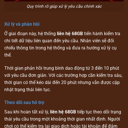
Quy trình rõ giúp xử lý yêu cầu chính xác
Xử lý và phản hồi
Ở giai đoạn này, hệ thống
liên hệ 68GB
tiến hành kiểm tra
chi tiết dữ liệu liên quan đến yêu cầu. Nhân viên sẽ đối
chiếu thông tin trong hệ thống và đưa ra hướng xử lý cụ
thể.
Thời gian phản hồi trung bình dao động từ 3 đến 10 phút
với yêu cầu đơn giản. Với các trường hợp cần kiểm tra sâu,
thời gian có thể kéo dài đến 20 phút nhưng vẫn được cập
nhật trạng thái liên tục.
Theo dõi sau hỗ trợ
Sau khi hoàn tất xử lý,
liên hệ 68GB
tiếp tục theo dõi trạng
thái yêu cầu trong một khoảng thời gian nhất định. Người
chơi có thể kiểm tra lại giao dịch hoặc tài khoản để đảm