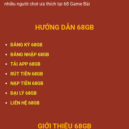
nhiều người chơi ưa thích tại 68 Game Bài
HƯỚNG DẪN 68GB
ĐĂNG KÝ 68GB
ĐĂNG NHẬP 68GB
TẢI APP 68GB
RÚT TIỀN 68GB
NẠP TIỀN 68GB
ĐẠI LÝ 68GB
LIÊN HỆ 68GB
GIỚI THIỆU 68GB