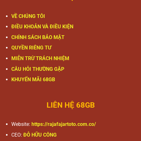
VỀ CHÚNG TÔI
ĐIỀU KHOẢN VÀ ĐIỀU KIỆN
CHÍNH SÁCH BẢO MẬT
QUYỀN RIÊNG TƯ
MIỄN TRỪ TRÁCH NHIỆM
CÂU HỎI THƯỜNG GẶP
KHUYẾN MÃI 68GB
LIÊN HỆ 68GB
Website:
https://rajafajartoto.com.co/
CEO:
ĐỖ HỮU CÔNG