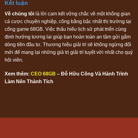
Kết luận
Về chúng tôi
là lời cam kết vững chắc về một không gian
cá cược chuyên nghiệp, công bằng bậc nhất thị trường tại
cổng game 68GB. Việc thấu hiểu lịch sử phát triển cùng
định hướng tương lai giúp bạn hoàn toàn an tâm gửi gắm
dòng tiền đầu tư. Thương hiệu giải trí sẽ không ngừng đổi
mới để mang lại những giá trị giải trí tuyệt vời nhất cho quý
hội viên.
Xem thêm:
CEO 68GB
– Đỗ Hữu Công Và Hành Trình
Làm Nên Thành Tích