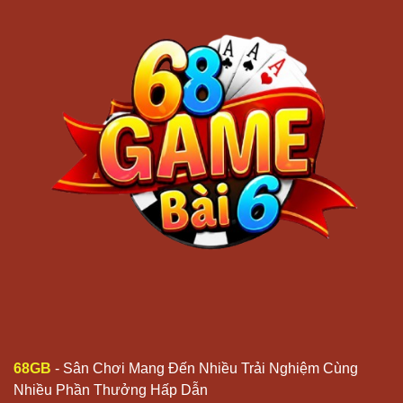
68GB
- Sân Chơi Mang Đến Nhiều Trải Nghiệm Cùng
Nhiều Phần Thưởng Hấp Dẫn