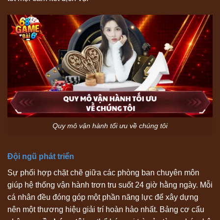
Quy mô vận hành tối ưu về chúng tôi
Đội ngũ phát triển
Sự phối hợp chặt chẽ giữa các phòng ban chuyên môn
giúp hệ thống vận hành trơn tru suốt 24 giờ hằng ngày. Mỗi
cá nhân đều đóng góp một phần năng lực để xây dựng
nên một thương hiệu giải trí hoàn hảo nhất. Bảng cơ cấu