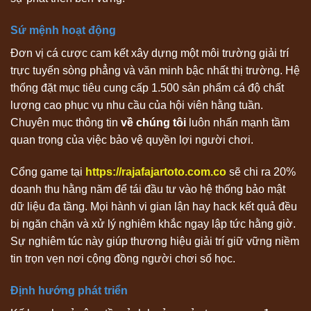
Sứ mệnh hoạt động
Đơn vị cá cược cam kết xây dựng một môi trường giải trí
trực tuyến sòng phẳng và văn minh bậc nhất thị trường. Hệ
thống đặt mục tiêu cung cấp 1.500 sản phẩm cá độ chất
lượng cao phục vụ nhu cầu của hội viên hằng tuần.
Chuyên mục thông tin
về chúng tôi
luôn nhấn mạnh tầm
quan trọng của việc bảo vệ quyền lợi người chơi.
Cổng game tại
https://rajafajartoto.com.co
sẽ chi ra 20%
doanh thu hằng năm để tái đầu tư vào hệ thống bảo mật
dữ liệu đa tầng. Mọi hành vi gian lận hay hack kết quả đều
bị ngăn chặn và xử lý nghiêm khắc ngay lập tức hằng giờ.
Sự nghiêm túc này giúp thương hiệu giải trí giữ vững niềm
tin trọn vẹn nơi cộng đồng người chơi số học.
Định hướng phát triển