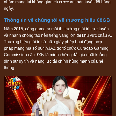
nhằm mang lại không gian cá cược an toàn tuyệt đối hằng
ngày.
Thông tin về chúng tôi về thương hiệu 68GB
Năm 2015, cổng game ra mắt thị trường giải trí trực tuyến
và nhanh chóng tạo nên tiếng vang lớn tại khu vực châu Á.
Thương hiệu giải trí sở hữu giấy phép hoạt động hợp
pháp mang mã số 8847/JAZ do tổ chức Curacao Gaming
Commission cấp. Đây là minh chứng đắt giá nhất khẳng
định sự uy tín và năng lực tài chính hùng mạnh của hệ
thống.