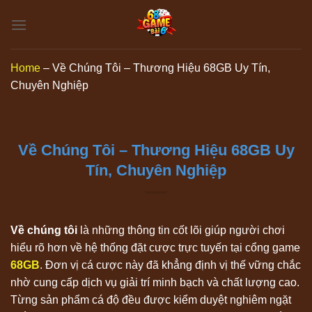
Skip
to
content
Home
–
Về Chúng Tôi – Thương Hiệu 68GB Uy Tín,
Chuyên Nghiệp
Về Chúng Tôi – Thương Hiệu 68GB Uy
Tín, Chuyên Nghiệp
Về chúng tôi
là những thông tin cốt lõi giúp người chơi
hiểu rõ hơn về hệ thống đặt cược trực tuyến tại cổng game
68GB
. Đơn vị cá cược này đã khẳng định vị thế vững chắc
nhờ cung cấp dịch vụ giải trí minh bạch và chất lượng cao.
Từng sản phẩm cá độ đều được kiểm duyệt nghiêm ngặt