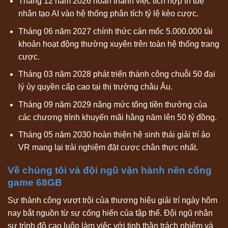
Tháng 12 năm 2026 hoàn thành việc tích hợp trí tuệ
nhân tạo AI vào hệ thống phân tích tỷ lệ kèo cược.
Tháng 06 năm 2027 chính thức cán mốc 5.000.000 tài
khoản hoạt động thường xuyên trên toàn hệ thống trang
cược.
Tháng 03 năm 2028 phát triển thành công chuỗi 50 đại
lý ủy quyền cấp cao tại thị trường châu Âu.
Tháng 09 năm 2029 nâng mức tổng tiền thưởng của
các chương trình khuyến mãi hằng năm lên 50 tỷ đồng.
Tháng 05 năm 2030 hoàn thiện hệ sinh thái giải trí ảo
VR mang lại trải nghiệm đặt cược chân thực nhất.
Về chúng tôi và đội ngũ vận hành nên cổng
game 68GB
Sự thành công vượt trội của thương hiệu giải trí ngày hôm
nay bắt nguồn từ sự cống hiến của tập thể. Đội ngũ nhân
sự trình độ cao luôn làm việc với tinh thần trách nhiệm và