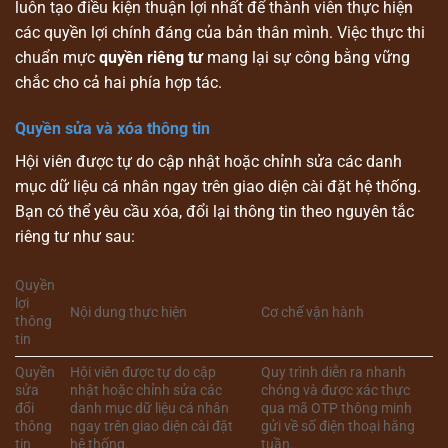
luôn tạo điều kiện thuận lợi nhất để thành viên thực hiện
các quyền lợi chính đáng của bản thân mình. Việc thực thi
chuẩn mực
quyền riêng tư
mang lại sự công bằng vững
chắc cho cả hai phía hợp tác.
Quyền sửa và xóa thông tin
Hội viên được tự do cập nhật hoặc chỉnh sửa các danh
mục dữ liệu cá nhân ngay trên giao diện cài đặt hệ thống.
Bạn có thể yêu cầu xóa, đổi lại thông tin theo nguyên tắc
riêng tư như sau:
Quyền
lợi
Nội dung thực hiện
Cơ chế vận hành
thông
tin
Quyền
Hội viên được tự do cập
Quy trình diễn ra nhanh
sửa
nhật hoặc chỉnh sửa các
chóng và được xác thực
đổi
danh mục dữ liệu cá nhân
qua mã OTP thông minh
thông
ngay trên giao diện cài đặt
gửi về số điện thoại hằng
tin
hệ thống.
tuần.