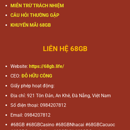
MIỄN TRỪ TRÁCH NHIỆM
CÂU HỎI THƯỜNG GẶP
KHUYẾN MÃI 68GB
LIÊN HỆ 68GB
Website:
https://68gb.life/
CEO:
ĐỖ HỮU CÔNG
Giấy phép hoạt động:
Địa chỉ:
921 Tôn Đản, An Khê, Đà Nẵng, Việt Nam
Số điện thoại:
0984207812
Email:
0984207812
#68GB #68GBCasino #68GBNhacai #68GBCacuoc