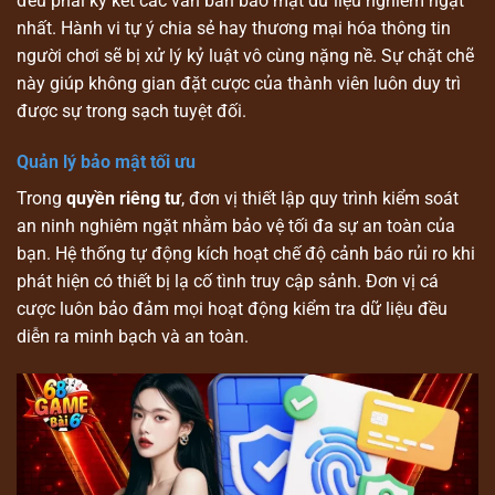
đều phải ký kết các văn bản bảo mật dữ liệu nghiêm ngặt
nhất. Hành vi tự ý chia sẻ hay thương mại hóa thông tin
người chơi sẽ bị xử lý kỷ luật vô cùng nặng nề. Sự chặt chẽ
này giúp không gian đặt cược của thành viên luôn duy trì
được sự trong sạch tuyệt đối.
Quản lý bảo mật tối ưu
Trong
quyền riêng tư
, đơn vị thiết lập quy trình kiểm soát
an ninh nghiêm ngặt nhằm bảo vệ tối đa sự an toàn của
bạn. Hệ thống tự động kích hoạt chế độ cảnh báo rủi ro khi
phát hiện có thiết bị lạ cố tình truy cập sảnh. Đơn vị cá
cược luôn bảo đảm mọi hoạt động kiểm tra dữ liệu đều
diễn ra minh bạch và an toàn.